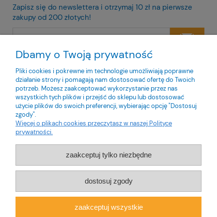
Zapisz się do newslettera i otrzymaj 10 zł na pierwsze
zakupy od 200 złotych!
Dbamy o Twoją prywatność
Twoje dane będą przetwarzane zgodnie z naszą
polityką
prywatności
Pliki cookies i pokrewne im technologie umożliwiają poprawne
działanie strony i pomagają nam dostosować ofertę do Twoich
potrzeb. Możesz zaakceptować wykorzystanie przez nas
wszystkich tych plików i przejść do sklepu lub dostosować
użycie plików do swoich preferencji, wybierając opcję "Dostosuj
zgody".
O nas
Więcej o plikach cookies przeczytasz w naszej Polityce
prywatności.
Obsługa klienta
zaakceptuj tylko niezbędne
Pomoc
dostosuj zgody
Moje konto
zaakceptuj wszystkie