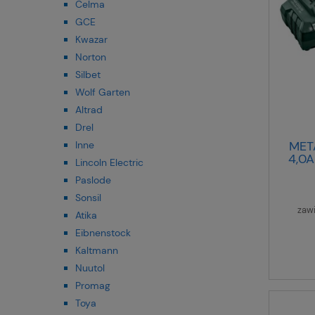
Celma
GCE
Kwazar
Norton
Silbet
Wolf Garten
Altrad
Drel
MET
Inne
4,0
Lincoln Electric
Paslode
Sonsil
zaw
Atika
Eibnenstock
Kaltmann
Nuutol
Promag
Toya