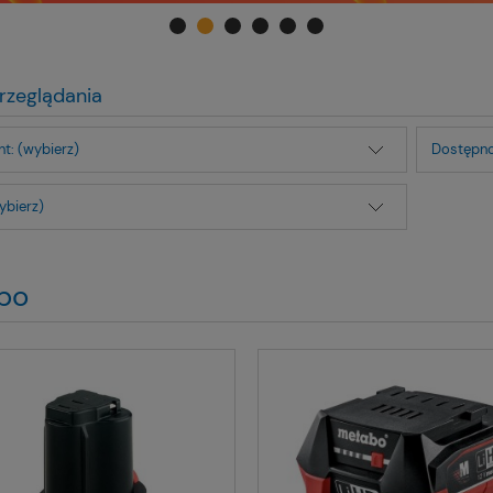
rzeglądania
t: (wybierz)
Dostępno
ybierz)
bo