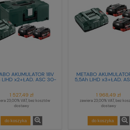
ABO AKUMULATOR 18V
METABO AKUMULATOR
h LIHD x2+ŁAD. ASC 30-
5,5Ah LIHD x3+ŁAD. AS
36 V +METALOC ...
1 527,49 zł
1 968,49 zł
iera 23,00% VAT, bez kosztów
zawiera 23,00% VAT, bez kos
dostawy
dostawy
do koszyka
do koszyka