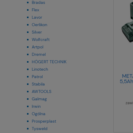
Bradas
Flex
Lavor
Oerlikon
Silver
Wolfcraft
Artpol
Dremel
HÖGERT TECHNIK
Linotech
MET
Patrol
5,5A
Stabila
AWTOOLS
Galmag
zaw
Irwin
Ogólna
Prosperplast
Tysweld