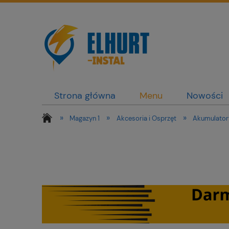
Strona główna
Menu
Nowości
»
»
»
Magazyn 1
Akcesoria i Osprzęt
Akumulatory