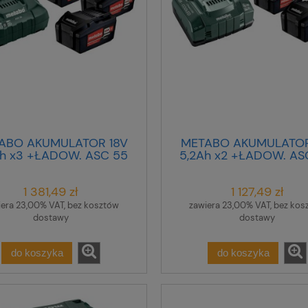
ABO AKUMULATOR 18V
METABO AKUMULATOR
Ah x3 +ŁADOW. ASC 55
5,2Ah x2 +ŁADOW. AS
1 381,49 zł
1 127,49 zł
iera 23,00% VAT, bez kosztów
zawiera 23,00% VAT, bez kos
dostawy
dostawy
do koszyka
do koszyka