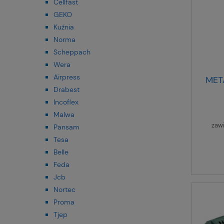
Cellfast
GEKO
Kuźnia
Norma
Scheppach
Wera
Airpress
MET
Drabest
Incoflex
Malwa
zaw
Pansam
Tesa
Belle
Feda
Jcb
Nortec
Proma
Tjep