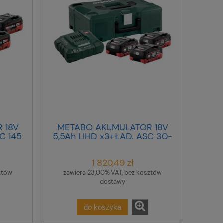
 18V
METABO AKUMULATOR 18V
C 145
5,5Ah LIHD x3+ŁAD. ASC 30-
36 V +METALOC ...
1 820,49 zł
ztów
zawiera 23,00% VAT, bez kosztów
dostawy
do koszyka