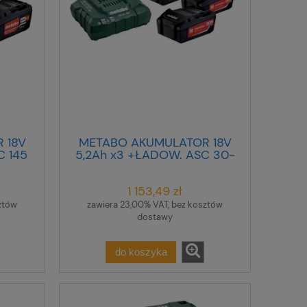
 18V
METABO AKUMULATOR 18V
C 145
5,2Ah x3 +ŁADOW. ASC 30-
36 V ...
1 153,49 zł
ztów
zawiera 23,00% VAT, bez kosztów
dostawy
do koszyka