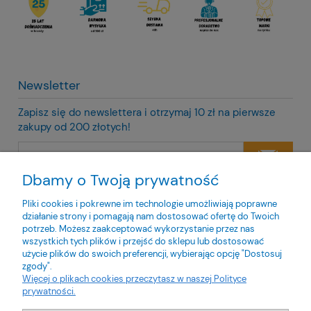
Newsletter
Zapisz się do newslettera i otrzymaj 10 zł na pierwsze
zakupy od 200 złotych!
Dbamy o Twoją prywatność
Twoje dane będą przetwarzane zgodnie z naszą
polityką
prywatności
Pliki cookies i pokrewne im technologie umożliwiają poprawne
działanie strony i pomagają nam dostosować ofertę do Twoich
potrzeb. Możesz zaakceptować wykorzystanie przez nas
wszystkich tych plików i przejść do sklepu lub dostosować
użycie plików do swoich preferencji, wybierając opcję "Dostosuj
zgody".
O nas
Więcej o plikach cookies przeczytasz w naszej Polityce
prywatności.
Obsługa klienta