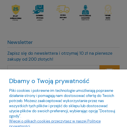
Newsletter
Zapisz się do newslettera i otrzymaj 10 zł na pierwsze
zakupy od 200 złotych!
Dbamy o Twoją prywatność
Twoje dane będą przetwarzane zgodnie z naszą
polityką
prywatności
Pliki cookies i pokrewne im technologie umożliwiają poprawne
działanie strony i pomagają nam dostosować ofertę do Twoich
potrzeb. Możesz zaakceptować wykorzystanie przez nas
wszystkich tych plików i przejść do sklepu lub dostosować
użycie plików do swoich preferencji, wybierając opcję "Dostosuj
zgody".
O nas
Więcej o plikach cookies przeczytasz w naszej Polityce
prywatności.