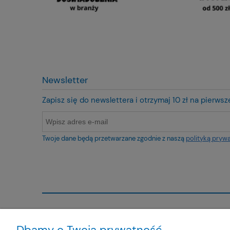
Newsletter
Zapisz się do newslettera i otrzymaj 10 zł na pierws
Twoje dane będą przetwarzane zgodnie z naszą
polityką pryw
O nas
Obsługa kl
Dbamy o Twoją prywatność