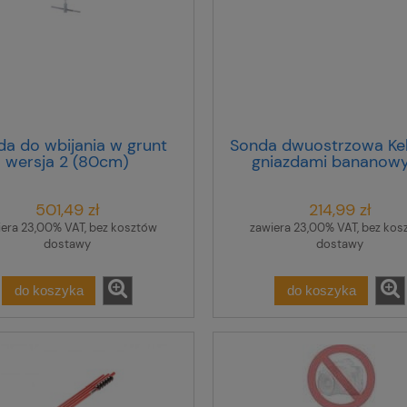
a do wbijania w grunt
Sonda dwuostrzowa Kel
wersja 2 (80cm)
gniazdami bananow
WASONG80V2
WASONKEL2OGB
501,49 zł
214,99 zł
iera 23,00% VAT, bez kosztów
zawiera 23,00% VAT, bez kos
dostawy
dostawy
do koszyka
do koszyka