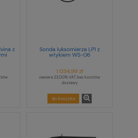
vina z
Sonda luksomierza LP1 z
ymi
wtykiem WS-06
WAADALP1KPL
1 034,99 zł
ztów
zawiera 23,00% VAT, bez kosztów
dostawy
do koszyka