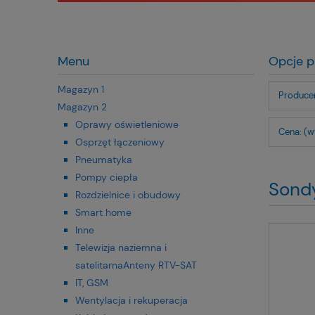
Menu
Opcje p
Magazyn 1
Producen
Magazyn 2
Oprawy oświetleniowe
Cena: (w
Osprzęt łączeniowy
Pneumatyka
Pompy ciepła
Sond
Rozdzielnice i obudowy
Smart home
Inne
Telewizja naziemna i
satelitarnaAnteny RTV-SAT
IT, GSM
Wentylacja i rekuperacja