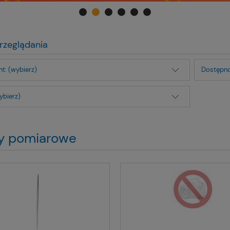
rzeglądania
t: (wybierz)
Dostępno
ybierz)
y pomiarowe