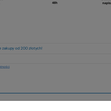
ze zakupy od 200 złotych!
atności
ienta
Pomoc