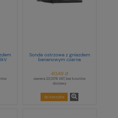
azdem
Sonda ostrzowa z gniazdem
5kV
bananowym czarna
WASONBLOGB1
40,49 zł
ztów
zawiera 23,00% VAT, bez kosztów
dostawy
do koszyka