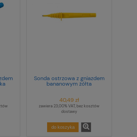
azdem
Sonda ostrzowa z gniazdem
ka
bananowym żółta
WASONYEOGB1
40,49 zł
ztów
zawiera 23,00% VAT, bez kosztów
dostawy
do koszyka