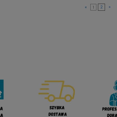
«
1
2
»