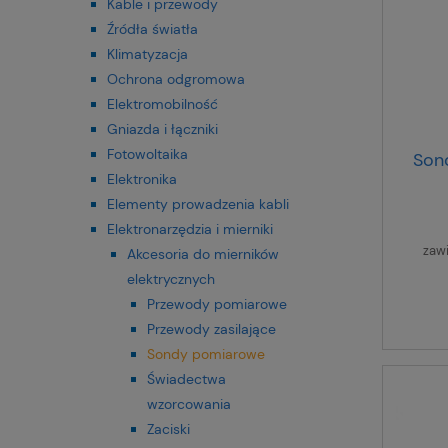
Kable i przewody
Źródła światła
Klimatyzacja
Ochrona odgromowa
Elektromobilność
Gniazda i łączniki
Fotowoltaika
Sond
Elektronika
Elementy prowadzenia kabli
Elektronarzędzia i mierniki
zaw
Akcesoria do mierników
elektrycznych
Przewody pomiarowe
Przewody zasilające
Sondy pomiarowe
Świadectwa
wzorcowania
Zaciski