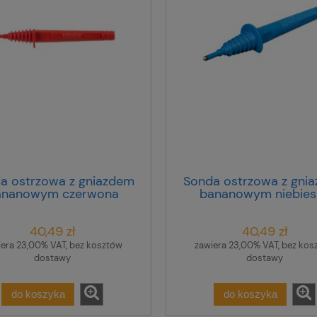
a ostrzowa z gniazdem
Sonda ostrzowa z gni
ananowym czerwona
bananowym niebies
WASONREOGB1
WASONBUOGB1
40,49 zł
40,49 zł
iera 23,00% VAT, bez kosztów
zawiera 23,00% VAT, bez kos
dostawy
dostawy
do koszyka
do koszyka