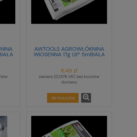
NINA
AWTOOLS AGROWŁÓKNINA
BIAŁA
WIOSENNA 17g 1,6* 5mBIAŁA
6,49 zł
ztów
zawiera 23,00% VAT, bez kosztów
dostawy
do koszyka