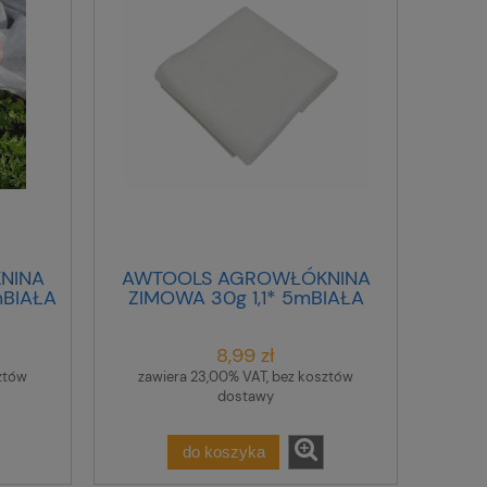
NINA
AWTOOLS AGROWŁÓKNINA
mBIAŁA
ZIMOWA 30g 1,1* 5mBIAŁA
8,99 zł
ztów
zawiera 23,00% VAT, bez kosztów
dostawy
do koszyka