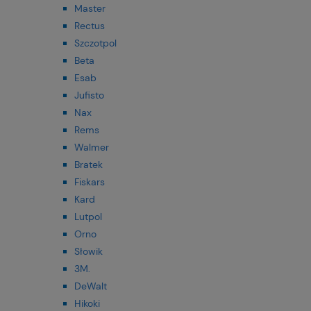
Master
Rectus
Szczotpol
Beta
Esab
Jufisto
Nax
Rems
Walmer
Bratek
Fiskars
Kard
Lutpol
Orno
Słowik
3M.
DeWalt
Hikoki