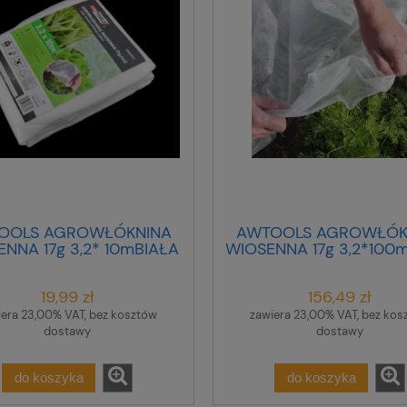
OOLS AGROWŁÓKNINA
AWTOOLS AGROWŁÓK
NNA 17g 3,2* 10mBIAŁA
WIOSENNA 17g 3,2*100
19,99 zł
156,49 zł
iera 23,00% VAT, bez kosztów
zawiera 23,00% VAT, bez kos
dostawy
dostawy
do koszyka
do koszyka