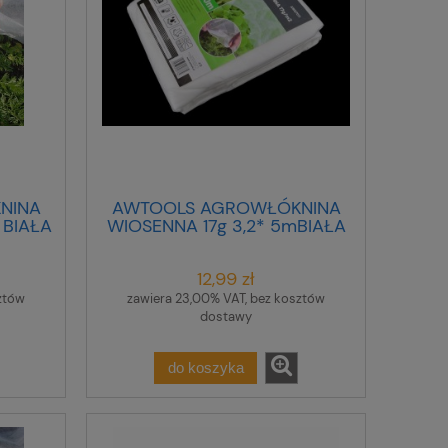
NINA
AWTOOLS AGROWŁÓKNINA
 BIAŁA
WIOSENNA 17g 3,2* 5mBIAŁA
12,99 zł
ztów
zawiera 23,00% VAT, bez kosztów
dostawy
do koszyka