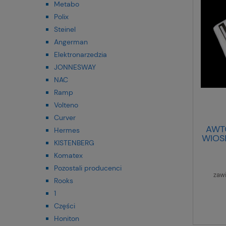
Metabo
Polix
Steinel
Angerman
Elektronarzedzia
JONNESWAY
NAC
Ramp
Volteno
Curver
AWT
Hermes
WIOSE
KISTENBERG
Komatex
Pozostali producenci
zaw
Rooks
1
Części
Honiton