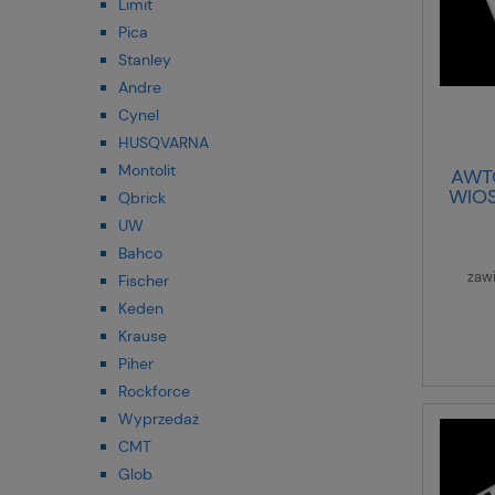
Limit
Pica
Stanley
Andre
Cynel
HUSQVARNA
Montolit
AWT
WIOS
Qbrick
UW
Bahco
zaw
Fischer
Keden
Krause
Piher
Rockforce
Wyprzedaż
CMT
Glob