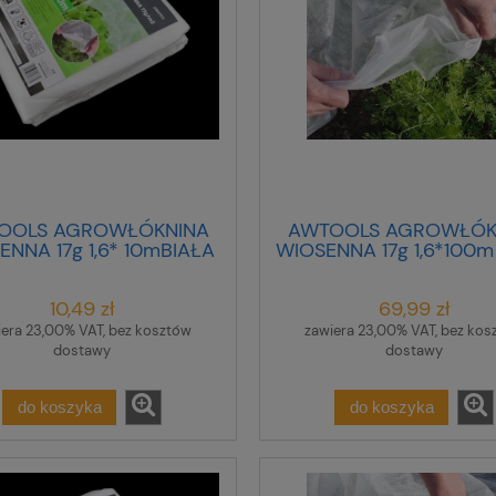
OOLS AGROWŁÓKNINA
AWTOOLS AGROWŁÓK
ENNA 17g 1,6* 10mBIAŁA
WIOSENNA 17g 1,6*100m
10,49 zł
69,99 zł
iera 23,00% VAT, bez kosztów
zawiera 23,00% VAT, bez kos
dostawy
dostawy
do koszyka
do koszyka