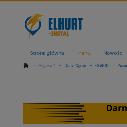
Strona główna
Menu
Nowości
»
»
»
»
Magazyn 1
Dom i Ogród
OGRÓD
Pozos