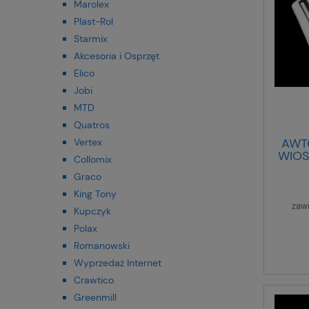
Marolex
Plast-Rol
Starmix
Akcesoria i Osprzęt
Elico
Jobi
MTD
Quatros
AWT
Vertex
WIOS
Collomix
Graco
King Tony
zaw
Kupczyk
Polax
Romanowski
Wyprzedaż Internet
Crawtico
Greenmill