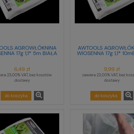
OOLS AGROWŁÓKNINA
AWTOOLS AGROWŁÓK
ENNA 17g 1,1* 5m BIAŁA
WIOSENNA 17g 1,1* 10m
6,49 zł
9,99 zł
iera 23,00% VAT, bez kosztów
zawiera 23,00% VAT, bez kos
dostawy
dostawy
do koszyka
do koszyka