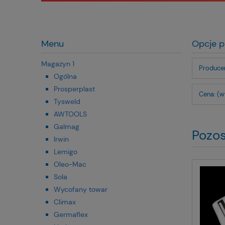
Menu
Opcje p
Magazyn 1
Producen
Ogólna
Prosperplast
Cena: (w
Tysweld
AWTOOLS
Galmag
Pozos
Irwin
Lemigo
Oleo-Mac
Sola
Wycofany towar
Climax
Germaflex