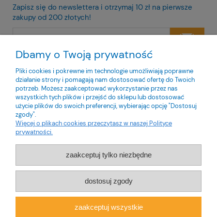
Zapisz się do newslettera i otrzymaj 10 zł na pierwsze
zakupy od 200 złotych!
Dbamy o Twoją prywatność
Twoje dane będą przetwarzane zgodnie z naszą
polityką
prywatności
Pliki cookies i pokrewne im technologie umożliwiają poprawne
działanie strony i pomagają nam dostosować ofertę do Twoich
potrzeb. Możesz zaakceptować wykorzystanie przez nas
wszystkich tych plików i przejść do sklepu lub dostosować
użycie plików do swoich preferencji, wybierając opcję "Dostosuj
zgody".
O nas
Więcej o plikach cookies przeczytasz w naszej Polityce
prywatności.
Obsługa klienta
zaakceptuj tylko niezbędne
Pomoc
dostosuj zgody
Moje konto
zaakceptuj wszystkie