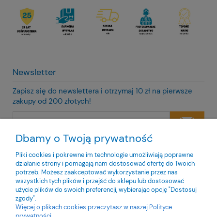
Newsletter
Zapisz się do newslettera i otrzymaj 10 zł na pierwsze
zakupy od 200 złotych!
Dbamy o Twoją prywatność
Twoje dane będą przetwarzane zgodnie z naszą
polityką
prywatności
Pliki cookies i pokrewne im technologie umożliwiają poprawne
działanie strony i pomagają nam dostosować ofertę do Twoich
potrzeb. Możesz zaakceptować wykorzystanie przez nas
wszystkich tych plików i przejść do sklepu lub dostosować
użycie plików do swoich preferencji, wybierając opcję "Dostosuj
zgody".
O nas
Więcej o plikach cookies przeczytasz w naszej Polityce
prywatności.