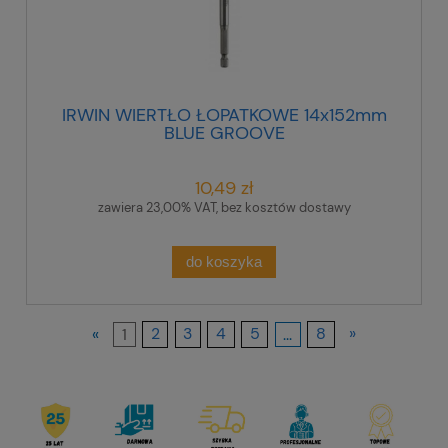
IRWIN WIERTŁO ŁOPATKOWE 14x152mm
BLUE GROOVE
10,49 zł
zawiera 23,00% VAT, bez kosztów dostawy
do koszyka
«
1
2
3
4
5
...
8
»