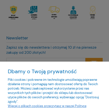
Newsletter
Zapisz się do newslettera i otrzymaj 10 zł na pierwsze
zakupy od 200 złotych!
Dbamy o Twoją prywatność
Twoje dane będą przetwarzane zgodnie z naszą
polityką
prywatności
Pliki cookies i pokrewne im technologie umożliwiają poprawne
działanie strony i pomagają nam dostosować ofertę do Twoich
potrzeb. Możesz zaakceptować wykorzystanie przez nas
wszystkich tych plików i przejść do sklepu lub dostosować
użycie plików do swoich preferencji, wybierając opcję "Dostosuj
zgody".
O nas
Więcej o plikach cookies przeczytasz w naszej Polityce