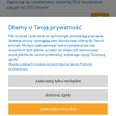
Zapisz się do newslettera i otrzymaj 10 zł na pierwsze
zakupy od 200 złotych!
Dbamy o Twoją prywatność
Twoje dane będą przetwarzane zgodnie z naszą
polityką
prywatności
Pliki cookies i pokrewne im technologie umożliwiają poprawne
działanie strony i pomagają nam dostosować ofertę do Twoich
potrzeb. Możesz zaakceptować wykorzystanie przez nas
wszystkich tych plików i przejść do sklepu lub dostosować
użycie plików do swoich preferencji, wybierając opcję "Dostosuj
zgody".
O nas
Więcej o plikach cookies przeczytasz w naszej Polityce
prywatności.
Obsługa klienta
zaakceptuj tylko niezbędne
Pomoc
dostosuj zgody
Moje konto
zaakceptuj wszystkie