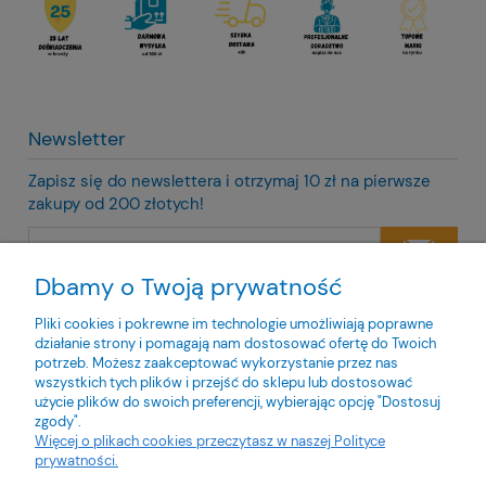
Newsletter
Zapisz się do newslettera i otrzymaj 10 zł na pierwsze
zakupy od 200 złotych!
Dbamy o Twoją prywatność
Twoje dane będą przetwarzane zgodnie z naszą
polityką
prywatności
Pliki cookies i pokrewne im technologie umożliwiają poprawne
działanie strony i pomagają nam dostosować ofertę do Twoich
potrzeb. Możesz zaakceptować wykorzystanie przez nas
wszystkich tych plików i przejść do sklepu lub dostosować
użycie plików do swoich preferencji, wybierając opcję "Dostosuj
zgody".
O nas
Więcej o plikach cookies przeczytasz w naszej Polityce
prywatności.
Obsługa klienta