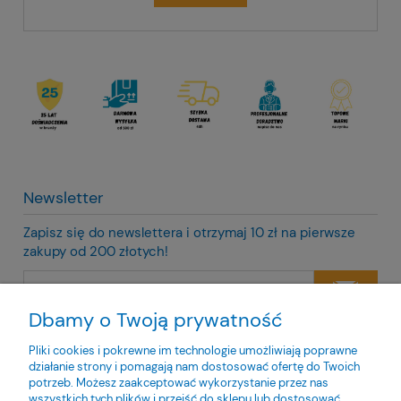
Newsletter
Zapisz się do newslettera i otrzymaj 10 zł na pierwsze
zakupy od 200 złotych!
Dbamy o Twoją prywatność
Twoje dane będą przetwarzane zgodnie z naszą
polityką
prywatności
Pliki cookies i pokrewne im technologie umożliwiają poprawne
działanie strony i pomagają nam dostosować ofertę do Twoich
potrzeb. Możesz zaakceptować wykorzystanie przez nas
wszystkich tych plików i przejść do sklepu lub dostosować