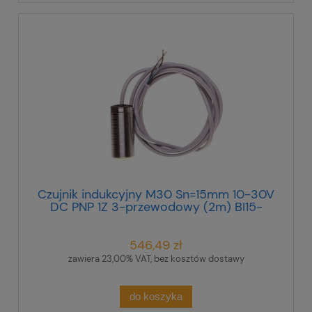
Czujnik indukcyjny M30 Sn=15mm 10-30V
DC PNP 1Z 3-przewodowy (2m) BI15-
M30-AP6X 4618530
546,49 zł
zawiera 23,00% VAT, bez kosztów dostawy
do koszyka