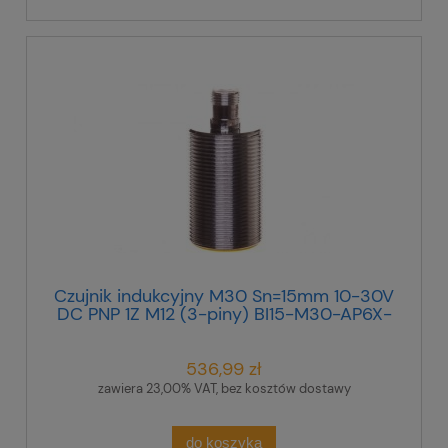
Czujnik indukcyjny M30 Sn=15mm 10-30V
DC PNP 1Z M12 (3-piny) BI15-M30-AP6X-
H1141 46185
536,99 zł
zawiera 23,00% VAT, bez kosztów dostawy
do koszyka