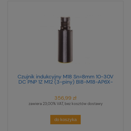
Czujnik indukcyjny M18 Sn=8mm 10-30V
DC PNP 1Z M12 (3-piny) BI8-M18-AP6X-
H1141 46150
356,99 zł
zawiera 23,00% VAT, bez kosztów dostawy
do koszyka