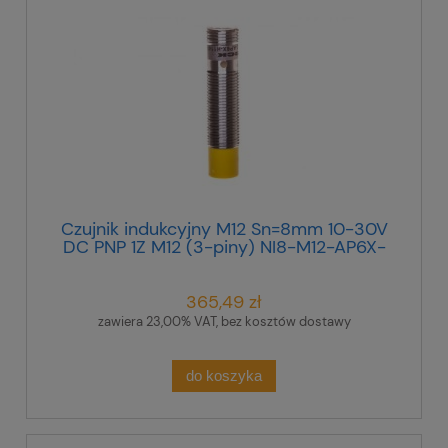
Czujnik indukcyjny M12 Sn=8mm 10-30V
DC PNP 1Z M12 (3-piny) NI8-M12-AP6X-
H1141 4611310
365,49 zł
zawiera 23,00% VAT, bez kosztów dostawy
do koszyka