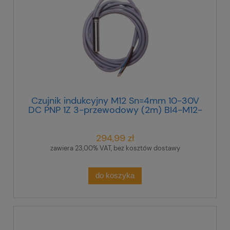
Czujnik indukcyjny M12 Sn=4mm 10-30V
DC PNP 1Z 3-przewodowy (2m) BI4-M12-
AP6X 4607006
294,99 zł
zawiera 23,00% VAT, bez kosztów dostawy
do koszyka