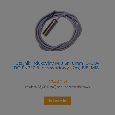
Czujnik indukcyjny M18 Sn=8mm 10-30V
DC PNP 1Z 3-przewodowy (2m) BI8-M18-
AP6X 4615030
374,49 zł
zawiera 23,00% VAT, bez kosztów dostawy
do koszyka