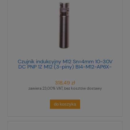
Czujnik indukcyjny M12 Sn=4mm 10-30V
DC PNP 1Z M12 (3-piny) BI4-M12-AP6X-
H1141 46070
318,49 zł
zawiera 23,00% VAT, bez kosztów dostawy
do koszyka