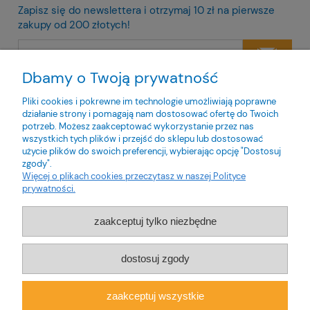
Zapisz się do newslettera i otrzymaj 10 zł na pierwsze
zakupy od 200 złotych!
Dbamy o Twoją prywatność
Twoje dane będą przetwarzane zgodnie z naszą
polityką
prywatności
Pliki cookies i pokrewne im technologie umożliwiają poprawne
działanie strony i pomagają nam dostosować ofertę do Twoich
potrzeb. Możesz zaakceptować wykorzystanie przez nas
wszystkich tych plików i przejść do sklepu lub dostosować
użycie plików do swoich preferencji, wybierając opcję "Dostosuj
zgody".
O nas
Więcej o plikach cookies przeczytasz w naszej Polityce
prywatności.
Obsługa klienta
zaakceptuj tylko niezbędne
Pomoc
dostosuj zgody
Moje konto
zaakceptuj wszystkie