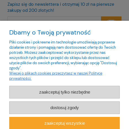
Zapisz się do newslettera i otrzymaj 10 zł na pierwsze
zakupy od 200 złotych!
Dbamy o Twoją prywatność
Twoje dane będą przetwarzane zgodnie z naszą
polityką
prywatności
Pliki cookies i pokrewne im technologie umożliwiają poprawne
działanie strony i pomagają nam dostosować ofertę do Twoich
potrzeb. Możesz zaakceptować wykorzystanie przez nas
wszystkich tych plików i przejść do sklepu lub dostosować
użycie plików do swoich preferencji, wybierając opcję "Dostosuj
zgody".
O nas
Więcej o plikach cookies przeczytasz w naszej Polityce
prywatności.
Obsługa klienta
zaakceptuj tylko niezbędne
Pomoc
dostosuj zgody
Moje konto
zaakceptuj wszystkie