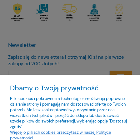
Newsletter
Zapisz się do newslettera i otrzymaj 10 zł na pierwsze
zakupy od 200 złotych!
Dbamy o Twoją prywatność
Twoje dane będą przetwarzane zgodnie z naszą
polityką
prywatności
Pliki cookies i pokrewne im technologie umożliwiają poprawne
działanie strony i pomagają nam dostosować ofertę do Twoich
potrzeb. Możesz zaakceptować wykorzystanie przez nas
wszystkich tych plików i przejść do sklepu lub dostosować
użycie plików do swoich preferencji, wybierając opcję "Dostosuj
zgody".
O nas
Więcej o plikach cookies przeczytasz w naszej Polityce
prywatności.