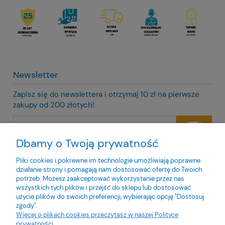
Newsletter
Zapisz się do newslettera i otrzymaj 10 zł na pierwsze
zakupy od 200 złotych!
Dbamy o Twoją prywatność
Twoje dane będą przetwarzane zgodnie z naszą
polityką
prywatności
Pliki cookies i pokrewne im technologie umożliwiają poprawne
działanie strony i pomagają nam dostosować ofertę do Twoich
potrzeb. Możesz zaakceptować wykorzystanie przez nas
wszystkich tych plików i przejść do sklepu lub dostosować
użycie plików do swoich preferencji, wybierając opcję "Dostosuj
zgody".
O nas
Więcej o plikach cookies przeczytasz w naszej Polityce
prywatności.