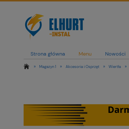
Strona główna
Menu
Nowości
»
»
»
»
Magazyn 1
Akcesoria i Osprzęt
Wiertła