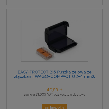
EASY-PROTECT 215 Puszka żelowa ze
złączkami WAGO-COMPACT 0,2-4 mm2,
(1 złączka 5-przewodowa), 407861
40,99 zł
zawiera 23,00% VAT, bez kosztów dostawy
do koszyka