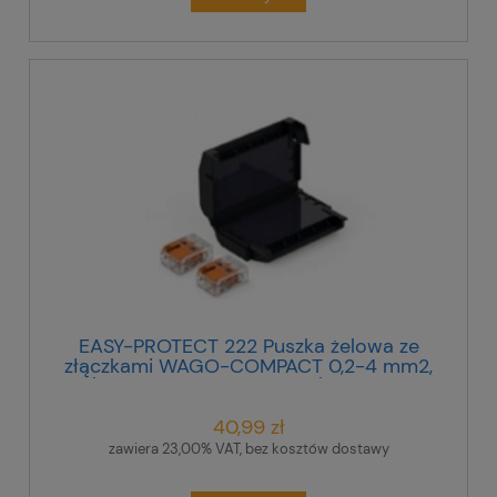
EASY-PROTECT 222 Puszka żelowa ze
złączkami WAGO-COMPACT 0,2-4 mm2,
(2 złączki 2-przewodowe), 407860
40,99 zł
zawiera 23,00% VAT, bez kosztów dostawy