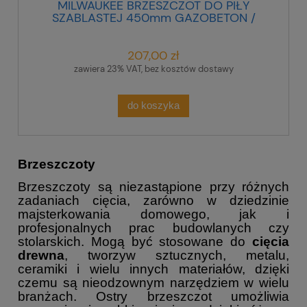
MILWAUKEE BRZESZCZOT DO PIŁY
SZABLASTEJ 450mm GAZOBETON /
CEGŁA 48001460
207,00 zł
zawiera 23% VAT, bez kosztów dostawy
do koszyka
Brzeszczoty
Brzeszczoty są niezastąpione przy różnych
zadaniach cięcia, zarówno w dziedzinie
majsterkowania domowego, jak i
profesjonalnych prac budowlanych czy
stolarskich. Mogą być stosowane do
cięcia
drewna
, tworzyw sztucznych, metalu,
ceramiki i wielu innych materiałów, dzięki
czemu są nieodzownym narzędziem w wielu
branżach. Ostry brzeszczot umożliwia