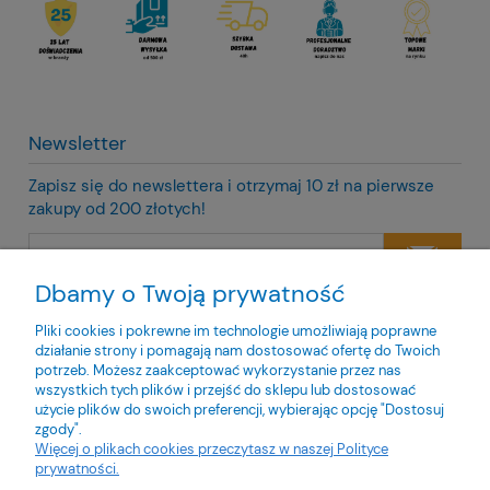
Newsletter
Zapisz się do newslettera i otrzymaj 10 zł na pierwsze
zakupy od 200 złotych!
Dbamy o Twoją prywatność
Twoje dane będą przetwarzane zgodnie z naszą
polityką
prywatności
Pliki cookies i pokrewne im technologie umożliwiają poprawne
działanie strony i pomagają nam dostosować ofertę do Twoich
potrzeb. Możesz zaakceptować wykorzystanie przez nas
wszystkich tych plików i przejść do sklepu lub dostosować
użycie plików do swoich preferencji, wybierając opcję "Dostosuj
zgody".
O nas
Więcej o plikach cookies przeczytasz w naszej Polityce
prywatności.