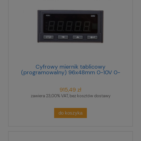
Cyfrowy miernik tablicowy
(programowalny) 96x48mm 0-10V 0-
20mA 0-60mV R, Pt, 2 wej.
przekaźnikowe N30U 100000P0
915,49 zł
zawiera 23,00% VAT, bez kosztów dostawy
do koszyka