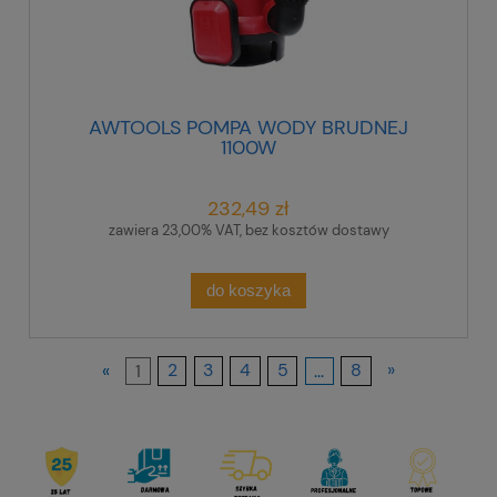
AWTOOLS POMPA WODY BRUDNEJ
1100W
232,49 zł
zawiera 23,00% VAT, bez kosztów dostawy
do koszyka
«
1
2
3
4
5
...
8
»