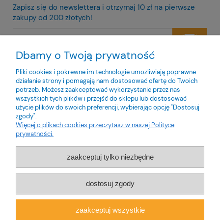
Zapisz się do newslettera i otrzymaj 10 zł na pierwsze
zakupy od 200 złotych!
Dbamy o Twoją prywatność
Twoje dane będą przetwarzane zgodnie z naszą
polityką
prywatności
Pliki cookies i pokrewne im technologie umożliwiają poprawne
działanie strony i pomagają nam dostosować ofertę do Twoich
potrzeb. Możesz zaakceptować wykorzystanie przez nas
wszystkich tych plików i przejść do sklepu lub dostosować
użycie plików do swoich preferencji, wybierając opcję "Dostosuj
zgody".
O nas
Więcej o plikach cookies przeczytasz w naszej Polityce
prywatności.
Obsługa klienta
zaakceptuj tylko niezbędne
Pomoc
dostosuj zgody
Moje konto
zaakceptuj wszystkie